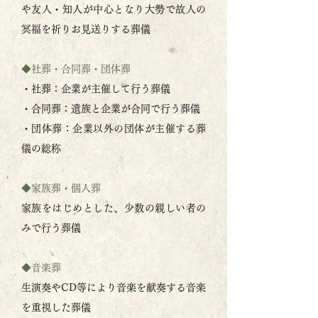
や友人・知人が中心となり大勢で故人の
冥福を祈りお見送りする葬儀
◆社葬・合同葬・団体葬
・社葬：企業が主催して行う葬儀
・合同葬：遺族と企業が合同で行う葬儀
・団体葬：企業以外の団体が主催する葬
儀の総称
◆家族葬・個人葬
家族をはじめとした、少数の親しい者の
みで行う葬儀
◆音楽葬
生演奏やCD等により音楽を献奏する音楽
を重視した葬儀