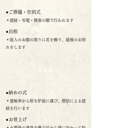
●ご葬儀・告別式
＊読経・弔電・焼香の順で行われます
●出棺
＊故人のお顔の周りに花を飾り、最後のお別
れをします
6 火葬
●納めの式
＊霊柩車から棺を炉前に運び、僧侶による読
経を行います
●お骨上げ
＊火葬後の遺骨を箸で足から頭に向かって拾