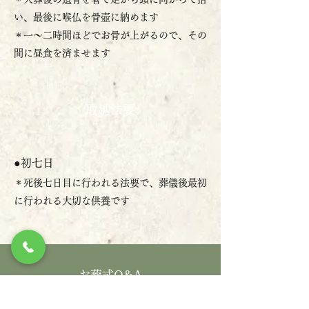
い、最後に喉仏を骨壺に納めます
＊一～二時間ほどでお骨が上がるので、その
間に昼食を済ませます
取越法要
●初七日
＊死後七日目に行われる法要で、葬儀後最初
に行われる大切な供養です
お葬式Q&A