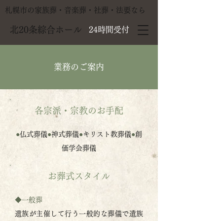
札幌市の家族葬・音楽葬・社葬・法要なら
北20条綜合ホール
24時間受付
業務のご案内
各宗派・宗教のお手配
●
仏式葬儀
●
神式葬儀
●
キリスト教葬儀
●
創
価学会葬儀
お葬式スタイル
◆一般葬
遺族が主催して行う一般的な葬儀で遺族