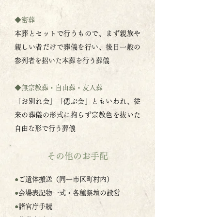
◆密葬
本葬とセットで行うもので、まず親族や
親しい者だけで葬儀を行い、後日一般の
参列者を招いた本葬を行う葬儀
◆無宗教葬・自由葬・友人葬
「お別れ会」「偲ぶ会」ともいわれ、従
来の葬儀の形式に拘らず宗教色を抜いた
自由な形で行う葬儀
その他のお手配
●
ご遺体搬送（同一市区町村内）
●
会場表記物一式・各種祭壇の設営
●
諸官庁手続