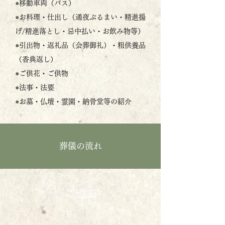
●
移動車両（バス）
●
お料理・仕出し（通夜ぶるまい・精進揚
げ/精進落とし・忌中払い・お飲み物等）
●
引出物・返礼品（会葬御礼）・粗供養品
（香典返し）
●
ご供花・ご供物
●
法事・法要
●
お墓・仏壇・霊園・納骨堂等の紹介
葬儀の流れ
ご逝去